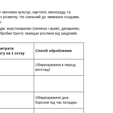
овочевих культур, картоплі, винограду та
 їх розвитку. Не схильний до змивання осадами,
у.
дів: жорсткокрилих (личинок і жуків), двокрилих,
с обробки ґрунту захищає рослини від шкідників.
витрати
Спосіб оброблення
ту на 1 сотку
Обприскування в період
вегетації
Обприскування дна
борозни під час посадки.