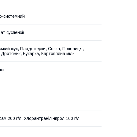
о-системний
ат суспензії
ький жук, Плодожерки, Совка, Попелиця,
 Дротяник, Букарка, Картопляна міль
чні
ам 200 г/л, Хлорантранілінпрол 100 г/л