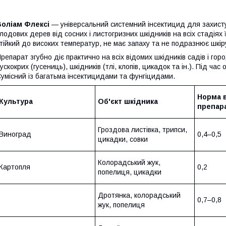
Воліам Флексі
— універсальний системний інсектицид для захисту 
лодових дерев від сосних і листогризних шкідників на всіх стадіях
тійкий до високих температур, не має запаху та не подразнює шкір
репарат згубно діє практично на всіх відомих шкідників садів і горо
ускокрих (гусениць), шкідників (тлі, клопів, цикадок та ін.). Під ча
умісний із багатьма інсектицидами та фунгіцидами.
Норма 
Культура
Об'єкт шкідника
препара
Гроздова листівка, трипси,
Виноград
0,4–0,5
цикадки, совки
Колорадський жук,
Картопля
0,2
попелиця, цикадки
Дротянка, колорадський
0,7–0,8
жук, попелиця