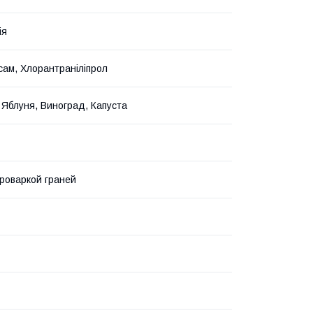
ія
сам, Хлорантраніліпрол
 Яблуня, Виноград, Капуста
проваркой граней