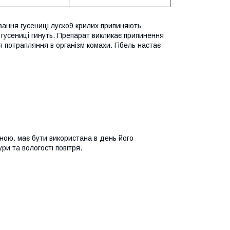
ування гусениці луско9 крилих припиняють
, гусениці гинуть. Препарат викликає припинення
я потрапляння в організм комахи. Гібель настає
ною. має бути використана в день його
и та вологості повітря.