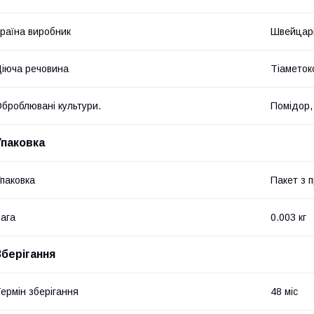
раїна виробник
Швейцар
іюча речовина
Тіаметок
броблювані культури.
Помідор,
Упаковка
паковка
Пакет з 
ага
0.003 кг
Зберігання
ермін зберігання
48 міс