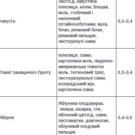
Листоїд, капустяна
попелиця, клопи, блошки,
моль, стеблевий і
насіннєвий
Капуста
0,3–0,4
потайнохоботники, муха,
білан, ріпаковий білан,
ріпаковий пильщик,
листогризучі совки
попелиця, совки,
картопляна моль, південно-
американська томатна
Томат захищеного ґрунту
моль, тютюновий тріпс,
0,3–0,4
листогризувальні совки,
колорадський жук,
картопляна совка
Яблунева плодожерка,
лялька, казарка, тля,
яблонний цвітоїд, совки,
Яблуня
0,4–0,5
листовертки, довгоносик,
яблуневий плодовий
пильщик