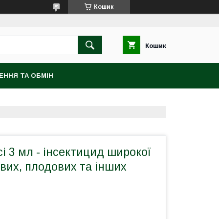
Кошик
Кошик
ЕННЯ ТА ОБМІН
і 3 мл - інсектицид широкої
евих, плодових та інших