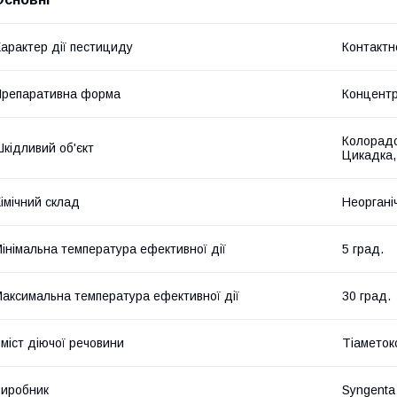
арактер дії пестициду
Контактн
репаративна форма
Концентр
Колорадс
кідливий об'єкт
Цикадка,
імічний склад
Неоргані
інімальна температура ефективної дії
5 град.
аксимальна температура ефективної дії
30 град.
міст діючої речовини
Тіаметокс
иробник
Syngenta