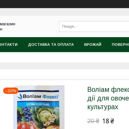
 магазин
ин
ОНТАКТИ
ДОСТАВКА ТА ОПЛАТА
ВРОЖАЙ
ПОВЕРН
Воліам флекс
–10%
дії для овоч
культурах
18 ₴
20 ₴