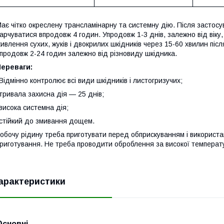
ає чітко окреслену трансламінарну та системну дію. Після застос
арчуватися впродовж 4 годин. Упродовж 1-3 днів, залежно від віку
ивлення сухих, жуків і двокрилих шкідників через 15-60 хвилин післ
продовж 2-24 годин залежно від різновиду шкідника.
Переваги:
Відмінно контролює всі види шкідників і листогризучих;
тривала захисна дія — 25 днів;
висока системна дія;
стійкий до змивання дощем.
обочу рідину треба приготувати перед обприскуванням і використа
риготування. Не треба проводити оброблення за високої температур
арактеристики
Основні