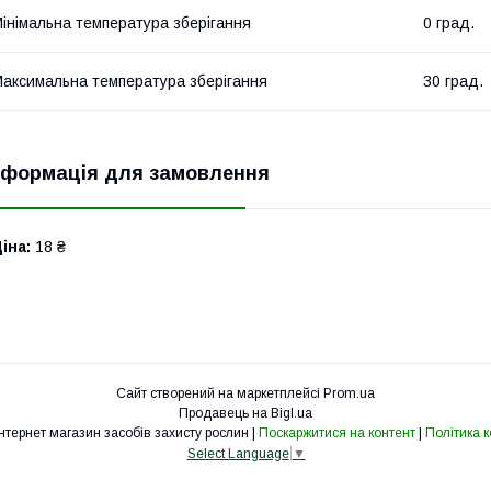
інімальна температура зберігання
0 град.
аксимальна температура зберігання
30 град.
нформація для замовлення
іна:
18 ₴
Сайт створений на маркетплейсі
Prom.ua
Продавець на Bigl.ua
Помідорчик — інтернет магазин засобів захисту рослин |
Поскаржитися на контент
|
Політика 
Select Language
▼