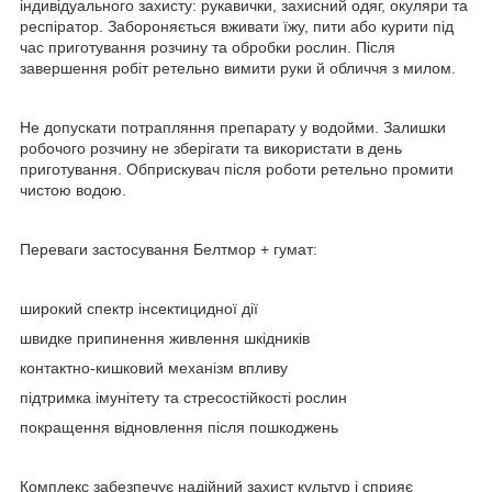
індивідуального захисту: рукавички, захисний одяг, окуляри та
респіратор. Забороняється вживати їжу, пити або курити під
час приготування розчину та обробки рослин. Після
завершення робіт ретельно вимити руки й обличчя з милом.
Не допускати потрапляння препарату у водойми. Залишки
робочого розчину не зберігати та використати в день
приготування. Обприскувач після роботи ретельно промити
чистою водою.
Переваги застосування Белтмор + гумат:
широкий спектр інсектицидної дії
швидке припинення живлення шкідників
контактно-кишковий механізм впливу
підтримка імунітету та стресостійкості рослин
покращення відновлення після пошкоджень
Комплекс забезпечує надійний захист культур і сприяє