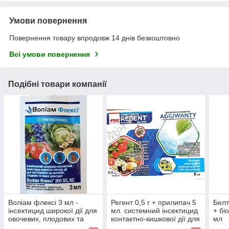
Умови повернення
Повернення товару впродовж 14 днів безкоштовно
Всі умови повернення
Подібні товари компанії
Воліам флексі 3 мл -
Регент 0,5 г + прилипач 5
Белт
інсектицид широкої дії для
мл. системний інсектицид
+ бі
овочевих, плодових та
контактно-кишкової дії для
мл
інших культурах
захисту овочевих, картоплі