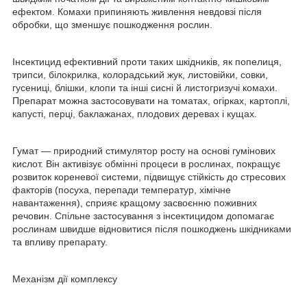
ефектом. Комахи припиняють живлення невдовзі після
обробки, що зменшує пошкодження рослин.
Інсектицид ефективний проти таких шкідників, як попелиця,
трипси, білокрилка, колорадський жук, листовійки, совки,
гусениці, блішки, клопи та інші сисні й листогризучі комахи.
Препарат можна застосовувати на томатах, огірках, картоплі,
капусті, перці, баклажанах, плодових деревах і кущах.
Гумат — природний стимулятор росту на основі гумінових
кислот. Він активізує обмінні процеси в рослинах, покращує
розвиток кореневої системи, підвищує стійкість до стресових
факторів (посуха, перепади температур, хімічне
навантаження), сприяє кращому засвоєнню поживних
речовин. Спільне застосування з інсектицидом допомагає
рослинам швидше відновитися після пошкоджень шкідниками
та впливу препарату.
Механізм дії комплексу