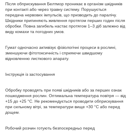
Після обприскування Белтмор проникає в організм шкідників
при контакті або через травну систему. Порушується
передача нервових імпульсів, що призводить до паралічу.
Шкідники припиняють живлення протягом перших годин після
обробки. Повна загибель настає протягом 1–3 діб залежно від
виду комахи та погодних умов.
Гумат одночасно активізує фізіологічні процеси в рослині,
зменшуючи фітотоксичність і сприяючи швидшому
відновленню листкового апарату.
Інструкція із застосування
Обробку проводять при появі шкідників або за перших ознак
пошкодження рослин. Оптимальна температура повітря — від
+15 до +25 °C. Не рекомендується проводити обприскування
при сильному вітрі, за температури вище +30 °C або перед
дощем.
Робочий розчин готують безпосередньо перед