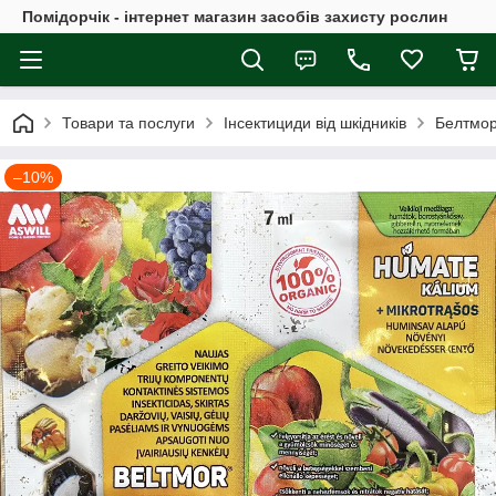
Помідорчік - інтернет магазин засобів захисту рослин
Товари та послуги
Інсектициди від шкідників
Белтмор
–10%