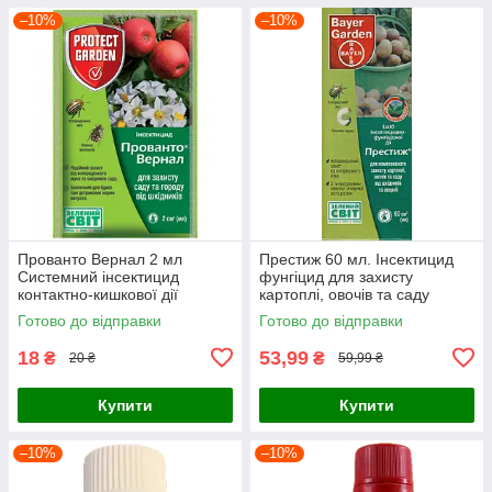
–10%
–10%
Прованто Вернал 2 мл
Престиж 60 мл. Інсектицид
Системний інсектицид
фунгіцид для захисту
контактно-кишкової дії
картоплі, овочів та саду
Готово до відправки
Готово до відправки
18
53,99
₴
₴
20 ₴
59,99 ₴
Купити
Купити
–10%
–10%