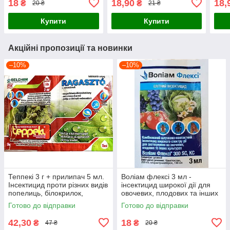
18
18,90
18,
₴
₴
20 ₴
21 ₴
та інших культур
Купити
Купити
Акційні пропозиції та новинки
–10%
–10%
Теппекі 3 г + прилипач 5 мл.
Воліам флексі 3 мл -
Інсектицид проти різних видів
інсектицид широкої дії для
попелиць, білокрилок,
овочевих, плодових та інших
трипсів, щитівок та інших
культурах
Готово до відправки
Готово до відправки
шкідників
42,30
18
₴
₴
47 ₴
20 ₴