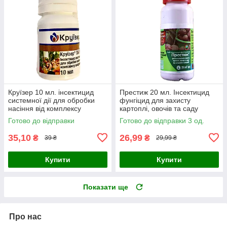
Круїзер 10 мл. інсектицид
Престиж 20 мл. Інсектицид
системної дії для обробки
фунгіцид для захисту
насіння від комплексу
картоплі, овочів та саду
шкідників
Готово до відправки
Готово до відправки 3 од.
35,10
26,99
₴
₴
39 ₴
29,99 ₴
Купити
Купити
Показати ще
Про нас