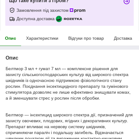
Що таке купити з Пром?
Замовлення під захистом
Доступна доставка
Опис
Характеристики
Відгуки про товар
Доставка
Опис
Белтмор 3 мл + гумат 7 мл — комплексне рішення для
захисту сільськогосподарських культур від широкого спектра
шкідників із одночасною підтримкою фізіологічного стану
рослин. Поєднання інсектицидного препарату та гумінового
стимулятора дозволяє не лише ефективно знищувати комах,
а й зменшувати стрес у рослин після обробки.
Белтмор — інсектицид широкого спектра дії, призначений для
захисту овочевих, плодових, ягідних і декоративних культур.
Препарат впливає на нервову систему шкідників,
спричиняючи параліч і подальшу загибель. Відзначається
швидким початком дії та вираженим контактно-кишковим