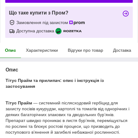
Що таке купити з Пром?
Замовлення під захистом
Доступна доставка
Опис
Характеристики
Відгуки про товар
Доставка
Опис
Тітус Прайм та прилипач: опис і інструкція із
застосування
Тітус Прайм
— системний післясходовий гербіцид для
захисту посівів кукурудзи, картоплі та томатів від однорічних і
деяких багаторічних злакових та дводольних бур’янів.
Препарат швидко проникає в листя бур’янів, переміщується
по рослині та блокує ростові процеси, що призводить до
поступового в’янення й загибелі небажаної рослинності.