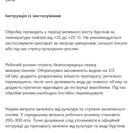
Інструкція із застосування
Обробку проводять у період активного росту бур’янів за
температури повітря від +15 до +25 °C. Не рекомендується
застосовувати препарат за загрози заморозків, сильної посухи
або під час стресу культурних рослин.
Робочий розчин готують безпосередньо перед
використанням. Обприскувач заповнюють водою на 1/3
об’єму, додають розраховану кількість препарату, ретельно
перемішують, після чого доливають воду до повного об’єму та
додають прилипач відповідно до інструкції виробника. Під час
обробки розчин необхідно постійно перемішувати.
Норми витрати залежать від культури та ступеня засміченості
посівів. У середньому витрата робочого розчину становить
200–300 л/га. Точні дозування слід уточнювати в офіційній
інструкції до препарату залежно від культури та виду бур’янів.