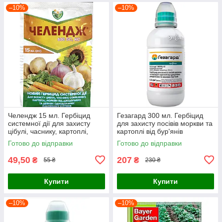
–10%
–10%
Челендж 15 мл. Гербіцид
Гезагард 300 мл. Гербіцид
системної дії для захисту
для захисту посівів моркви та
цібулі, часнику, картоплі,
картоплі від бур'янів
моркви, соняшнику
Готово до відправки
Готово до відправки
49,50
207
₴
₴
55 ₴
230 ₴
Купити
Купити
–10%
–10%