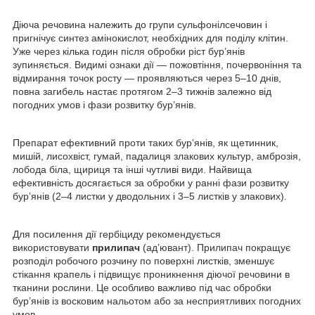
Діюча речовина належить до групи сульфонілсечовин і
пригнічує синтез амінокислот, необхідних для поділу клітин.
Уже через кілька годин після обробки ріст бур’янів
зупиняється. Видимі ознаки дії — пожовтіння, почервоніння та
відмирання точок росту — проявляються через 5–10 днів,
повна загибель настає протягом 2–3 тижнів залежно від
погодних умов і фази розвитку бур’янів.
Препарат ефективний проти таких бур’янів, як щетинник,
мишій, лисохвіст, гумай, падалиця злакових культур, амброзія,
лобода біла, щириця та інші чутливі види. Найвища
ефективність досягається за обробки у ранні фази розвитку
бур’янів (2–4 листки у дводольних і 3–5 листків у злакових).
Для посилення дії гербіциду рекомендується
використовувати
прилипач
(ад’ювант). Прилипач покращує
розподіл робочого розчину по поверхні листків, зменшує
стікання крапель і підвищує проникнення діючої речовини в
тканини рослини. Це особливо важливо під час обробки
бур’янів із восковим нальотом або за несприятливих погодних
умов.