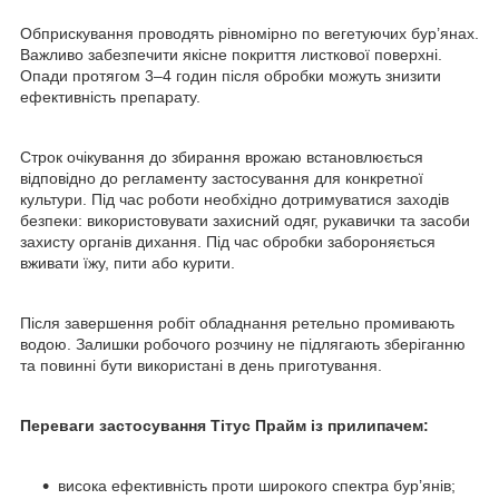
Обприскування проводять рівномірно по вегетуючих бур’янах.
Важливо забезпечити якісне покриття листкової поверхні.
Опади протягом 3–4 годин після обробки можуть знизити
ефективність препарату.
Строк очікування до збирання врожаю встановлюється
відповідно до регламенту застосування для конкретної
культури. Під час роботи необхідно дотримуватися заходів
безпеки: використовувати захисний одяг, рукавички та засоби
захисту органів дихання. Під час обробки забороняється
вживати їжу, пити або курити.
Після завершення робіт обладнання ретельно промивають
водою. Залишки робочого розчину не підлягають зберіганню
та повинні бути використані в день приготування.
Переваги застосування Тітус Прайм із прилипачем:
висока ефективність проти широкого спектра бур’янів;