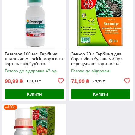
Гезагард 100 мл. Гербіцид
Зенкор 20 г. Гербіцид для
для захисту посівів моркви та
боротьби з бур'янами при
картоплі від бур'янів
вирощуванні картоплі та
томатів
Готово до відправки 47 од.
Готово до відправки
98,99
71,99
₴
₴
109,99 ₴
79,99 ₴
Купити
Купити
–10%