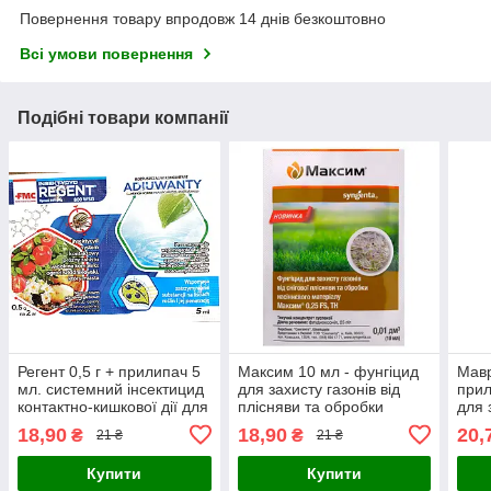
Повернення товару впродовж 14 днів безкоштовно
Всі умови повернення
Подібні товари компанії
Регент 0,5 г + прилипач 5
Максим 10 мл - фунгіцид
Мавр
мл. системний інсектицид
для захисту газонів від
прил
контактно-кишкової дії для
плісняви ​​та обробки
для 
захисту овочевих, картоплі
насіння
овоч
18,90
18,90
20,
₴
₴
21 ₴
21 ₴
та інших культур
куль
шкід
Купити
Купити