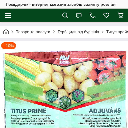
Помідорчік - інтернет магазин засобів захисту рослин
Товари та послуги
Гербіциди від бур'янів
Титус прайм
–10%