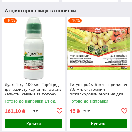
Акційні пропозиції та новинки
–10%
–10%
Дуал Голд 100 мл. Гербіцид
Титус прайм 5 мл + прилипач
для захисту картоплі, томатів,
7,5 мл. системний
капусти, кавунів та тютюну
післясходовий гербіцид для
захисту посівів кукурудзи,
Готово до відправки 14 од.
Готово до відправки
картоплі та томатів
161,10
45
₴
₴
179 ₴
50 ₴
Купити
Купити