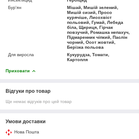
Бур'ян
Мішай, Мишій зелений,
Мишій сизий, Просо
курячіше, Лисохвіст
польовий, Гумай, Лебеда
біла, Щириця, Гірчак
повзучий, Ромашка непахуч,
Підмаренник чіпкий, Паслін
чорний, Осот жовтий,
Берізка польова
Для виросла
Кукурудза, Томати,
Картопля
Приховати
Відгуки про товар
Ще немає відгуків про цей товар
Умови доставки
Нова Пошта