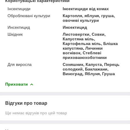
Користувацькі характеристики
Інсектициди
Інсектициди від комах
Оброблювані культури
Картопля, яблуня, груша,
овочеві культури
Инсектицид
Инсектицид
Шкідник
Листовертки, Совки,
Капустяна міль,
Картофельна міль, Блішка
капустяна, Личинки
вогнівок, Стеблеві
прихованохоботники
Для виросла
Соняшник, Капуста, Перець
солодкий, Баклажани,
Виноград, Яблуня, Груша
Приховати
Відгуки про товар
Ще немає відгуків про цей товар