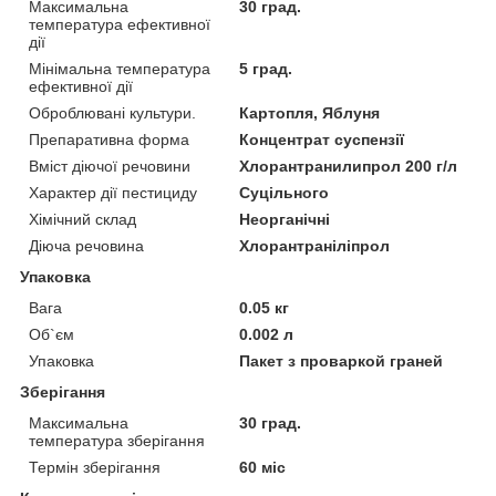
Максимальна
30 град.
температура ефективної
дії
Мінімальна температура
5 град.
ефективної дії
Оброблювані культури.
Картопля, Яблуня
Препаративна форма
Концентрат суспензії
Вміст діючої речовини
Хлорантранилипрол 200 г/л
Характер дії пестициду
Суцільного
Хімічний склад
Неорганічні
Діюча речовина
Хлорантраніліпрол
Упаковка
Вага
0.05 кг
Об`єм
0.002 л
Упаковка
Пакет з проваркой граней
Зберігання
Максимальна
30 град.
температура зберігання
Термін зберігання
60 міс