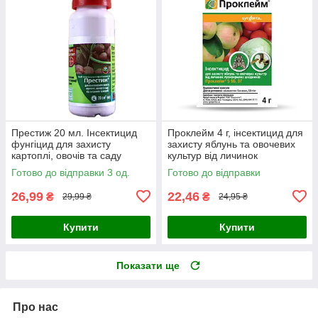
Престиж 20 мл. Інсектицид
Проклейм 4 г, інсектицид для
фунгіцид для захисту
захисту яблунь та овочевих
картоплі, овочів та саду
культур від личинок
лускокрилих шкідників
Готово до відправки 3 од.
Готово до відправки
26,99
22,46
₴
₴
29,99 ₴
24,95 ₴
Купити
Купити
Показати ще
Про нас