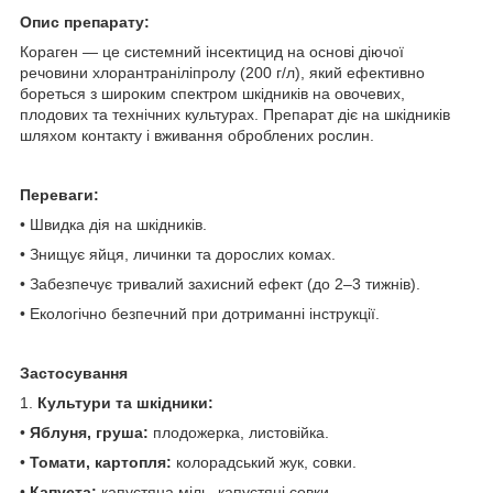
Опис препарату:
Кораген — це системний інсектицид на основі діючої
речовини хлорантраніліпролу (200 г/л), який ефективно
бореться з широким спектром шкідників на овочевих,
плодових та технічних культурах. Препарат діє на шкідників
шляхом контакту і вживання оброблених рослин.
Переваги:
• Швидка дія на шкідників.
• Знищує яйця, личинки та дорослих комах.
• Забезпечує тривалий захисний ефект (до 2–3 тижнів).
• Екологічно безпечний при дотриманні інструкції.
Застосування
1.
Культури та шкідники:
•
Яблуня, груша:
плодожерка, листовійка.
•
Томати, картопля:
колорадський жук, совки.
•
Капуста:
капустяна міль, капустяні совки.