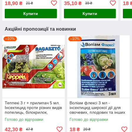
шкідників
інши
18,90
35,10
18
₴
₴
21 ₴
39 ₴
Купити
Купити
Акційні пропозиції та новинки
–10%
–10%
Теппекі 3 г + прилипач 5 мл.
Воліам флексі 3 мл -
Інсектицид проти різних видів
інсектицид широкої дії для
попелиць, білокрилок,
овочевих, плодових та інших
трипсів, щитівок та інших
культурах
Готово до відправки
Готово до відправки
шкідників
42,30
18
₴
₴
47 ₴
20 ₴