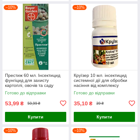
–10%
–10%
Престиж 60 мл. Інсектицид
Круїзер 10 мл. інсектицид
фунгіцид для захисту
системної дії для обробки
картоплі, овочів та саду
насіння від комплексу
шкідників
Готово до відправки
Готово до відправки
53,99
35,10
₴
₴
59,99 ₴
39 ₴
Купити
Купити
–10%
–10%