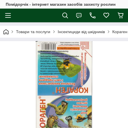
Помідорчік - інтернет магазин засобів захисту рослин
Товари та послуги
Інсектициди від шкідників
Кораген 