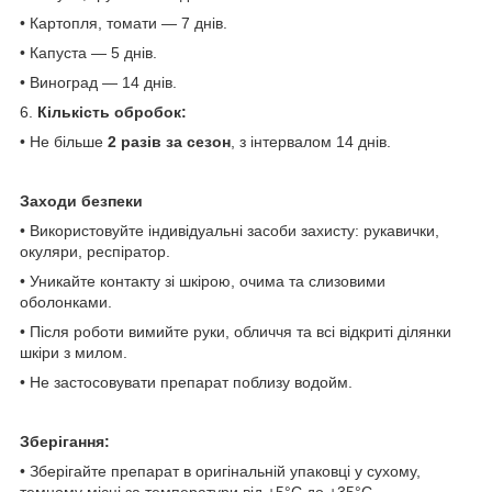
• Картопля, томати — 7 днів.
• Капуста — 5 днів.
• Виноград — 14 днів.
6.
Кількість обробок:
• Не більше
2 разів за сезон
, з інтервалом 14 днів.
Заходи безпеки
• Використовуйте індивідуальні засоби захисту: рукавички,
окуляри, респіратор.
• Уникайте контакту зі шкірою, очима та слизовими
оболонками.
• Після роботи вимийте руки, обличчя та всі відкриті ділянки
шкіри з милом.
• Не застосовувати препарат поблизу водойм.
Зберігання:
• Зберігайте препарат в оригінальній упаковці у сухому,
темному місці за температури від +5°C до +35°C.