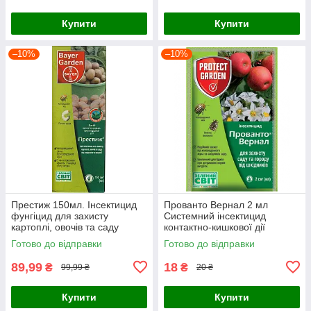
Купити
Купити
–10%
–10%
Престиж 150мл. Інсектицид
Прованто Вернал 2 мл
фунгіцид для захисту
Системний інсектицид
картоплі, овочів та саду
контактно-кишкової дії
Готово до відправки
Готово до відправки
89,99
18
₴
₴
99,99 ₴
20 ₴
Купити
Купити