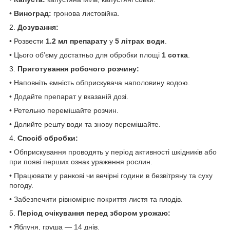
•
Виноград:
гронова листовійка.
2.
Дозування:
• Розвести
1.2 мл препарату
у
5 літрах води
.
• Цього об’єму достатньо для обробки площі
1 сотка
.
3.
Приготування робочого розчину:
• Наповніть ємність обприскувача наполовину водою.
• Додайте препарат у вказаній дозі.
• Ретельно перемішайте розчин.
• Долийте решту води та знову перемішайте.
4.
Спосіб обробки:
• Обприскування проводять у період активності шкідників або
при появі перших ознак ураження рослин.
• Працювати у ранкові чи вечірні години в безвітряну та суху
погоду.
• Забезпечити рівномірне покриття листя та плодів.
5.
Період очікування перед збором урожаю:
• Яблуня, груша — 14 днів.